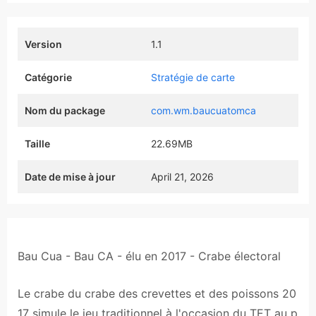
Version
1.1
Catégorie
Stratégie de carte
Nom du package
com.wm.baucuatomca
Taille
22.69MB
Date de mise à jour
April 21, 2026
Bau Cua - Bau CA - élu en 2017 - Crabe électoral
Le crabe du crabe des crevettes et des poissons 20
17 simule le jeu traditionnel à l'occasion du TET au p