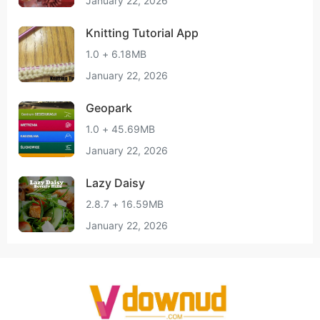
January 22, 2026
Knitting Tutorial App
1.0 + 6.18MB
January 22, 2026
Geopark
1.0 + 45.69MB
January 22, 2026
Lazy Daisy
2.8.7 + 16.59MB
January 22, 2026