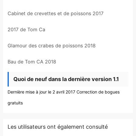
Cabinet de crevettes et de poissons 2017
2017 de Tom Ca
Glamour des crabes de poissons 2018
Bau de Tom CA 2018
Quoi de neuf dans la dernière version 1.1
Dernière mise à jour le 2 avril 2017 Correction de bogues
gratuits
Les utilisateurs ont également consulté