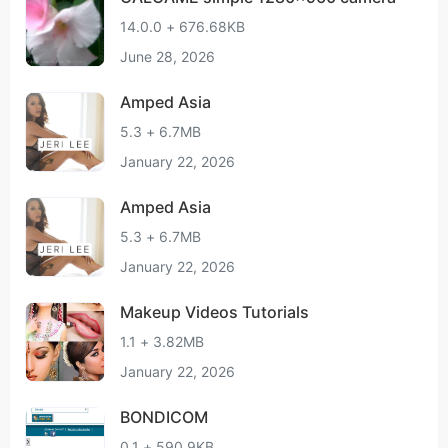
14.0.0 + 676.68KB
June 28, 2026
Amped Asia
5.3 + 6.7MB
January 22, 2026
Amped Asia
5.3 + 6.7MB
January 22, 2026
Makeup Videos Tutorials
1.1 + 3.82MB
January 22, 2026
BONDICOM
0.1 + 590.9KB