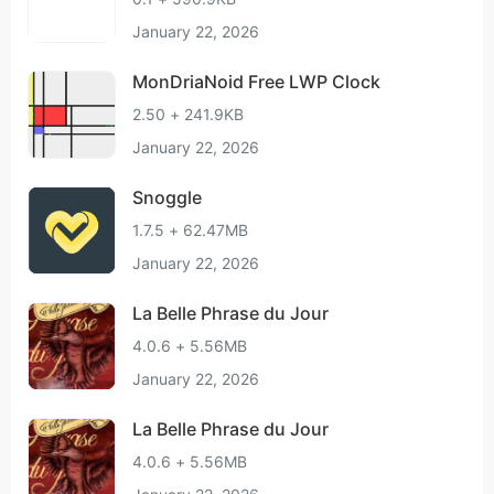
January 22, 2026
MonDriaNoid Free LWP Clock
2.50 + 241.9KB
January 22, 2026
Snoggle
1.7.5 + 62.47MB
January 22, 2026
La Belle Phrase du Jour
4.0.6 + 5.56MB
January 22, 2026
La Belle Phrase du Jour
4.0.6 + 5.56MB