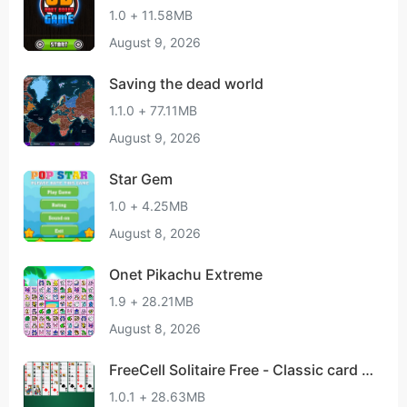
1.0 + 11.58MB
August 9, 2026
Saving the dead world
1.1.0 + 77.11MB
August 9, 2026
Star Gem
1.0 + 4.25MB
August 8, 2026
Onet Pikachu Extreme
1.9 + 28.21MB
August 8, 2026
FreeCell Solitaire Free - Classic card g
ame
1.0.1 + 28.63MB