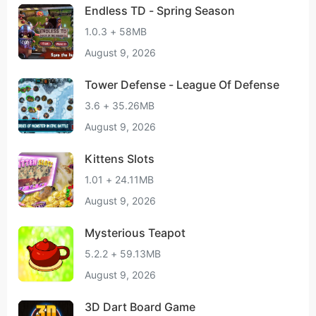
Endless TD - Spring Season
1.0.3 + 58MB
August 9, 2026
Tower Defense - League Of Defense
3.6 + 35.26MB
August 9, 2026
Kittens Slots
1.01 + 24.11MB
August 9, 2026
Mysterious Teapot
5.2.2 + 59.13MB
August 9, 2026
3D Dart Board Game